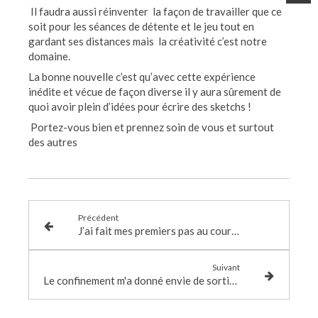
Il faudra aussi réinventer la façon de travailler que ce
soit pour les séances de détente et le jeu tout en
gardant ses distances mais la créativité c’est notre
domaine.
La bonne nouvelle c’est qu’avec cette expérience
inédite et vécue de façon diverse il y aura sûrement de
quoi avoir plein d’idées pour écrire des sketchs !
Portez-vous bien et prennez soin de vous et surtout
des autres
Précédent
J’ai fait mes premiers pas au cours de Théâtre ! J’ai enfin osé me lancer.
Suivant
Le confinement m'a donné envie de sortir de ma zone de confort, de me libérer et, de mieux exprimer mes émotions.