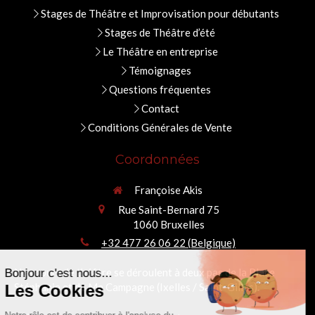
Stages de Théâtre et Improvisation pour débutants
Stages de Théâtre d’été
Le Théâtre en entreprise
Témoignages
Questions fréquentes
Contact
Conditions Générales de Vente
Coordonnées
Françoise Akis
Rue Saint-Bernard 75
1060
Bruxelles
Continuer sans accepter
+32 477 26 06 22 (Belgique)
Nos cours de théâtre se déroulent à deux pas de la Place
Bonjour c'est nous...
Stéphanie et de Ma Campagne (Ixelles / Saint-Gilles).
Les Cookies