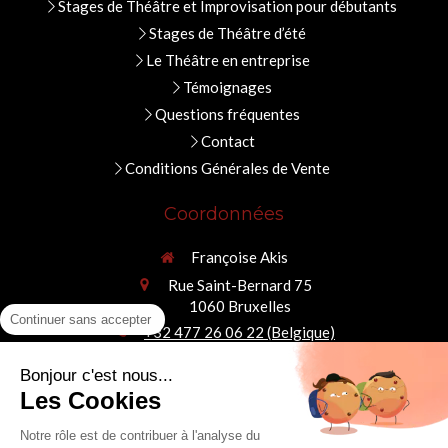
Stages de Théâtre et Improvisation pour débutants
Stages de Théâtre d’été
Le Théâtre en entreprise
Témoignages
Questions fréquentes
Contact
Conditions Générales de Vente
Coordonnées
Françoise Akis
Rue Saint-Bernard 75
1060
Bruxelles
Continuer sans accepter
+32 477 26 06 22 (Belgique)
Nos cours de théâtre se déroulent à deux pas de la Place
Bonjour c'est nous...
Stéphanie et de Ma Campagne (Ixelles / Saint-Gilles).
Les Cookies
Notre rôle est de contribuer à l'analyse du
Le théâtre ne consiste pas à jouer quelqu'un d'autre.