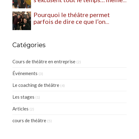
lorsqu’elles n’ont rien fait de mal
Pourquoi le théâtre permet
parfois de dire ce que l’on
n’arrive pas à exprimer ailleurs
Catégories
Cours de théâtre en entreprise
(2)
Événements
(3)
Le coaching de théâtre
(4)
Les stages
(1)
Articles
(2)
cours de théâtre
(5)